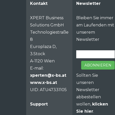
Kontakt
Newsletter
XPERT Business
Bleiben Sie immer
Solutions GmbH
am Laufenden mit
Technologiestraße
unserem
8
Newsletter
Europlaza D,
3.Stock
A-1120 Wien
ABONNIEREN
E-mail:
xperten@x-bs.at
Sollten Sie
www.x-bs.at
unseren
UID: ATU47331105
Newsletter
abbestellen
Support
wollen,
klicken
Sie hier
.