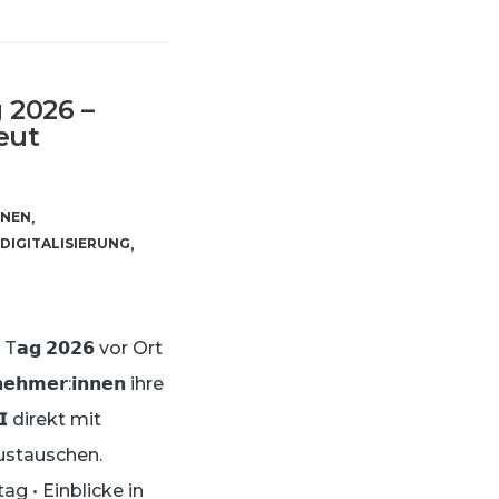
 2026 –
eut
NNEN
,
DIGITALISIERUNG
,
𝗴 𝟮𝟬𝟮𝟲 vor Ort
𝗺𝗲𝗿:𝗶𝗻𝗻𝗲𝗻 ihre
𝗞𝗜 direkt mit
ustauschen.
ltag • Einblicke in