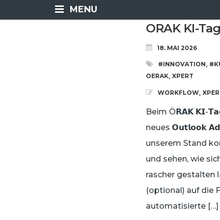
MENU
ORAK KI-Tag 
18. MAI 2026
#INNOVATION
#K
,
OERAK
XPERT
,
WORKFLOW
XPER
,
Beim Ö𝗥𝗔𝗞 𝗞𝗜-
neues 𝗢𝘂𝘁𝗹𝗼𝗼𝗸 𝗔
unserem Stand konn
und sehen, wie sic
rascher gestalten 
(optional) auf die 
automatisierte […]