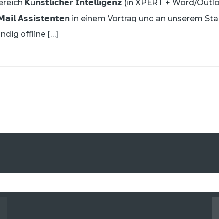
ch 𝗞ü𝗻𝘀𝘁𝗹𝗶𝗰𝗵𝗲𝗿 𝗜𝗻𝘁𝗲𝗹𝗹𝗶𝗴𝗲𝗻𝘇 (in XPERT + Word/
-𝗠𝗮𝗶𝗹 𝗔𝘀𝘀𝗶𝘀𝘁𝗲𝗻𝘁𝗲𝗻 in einem Vortrag und an unserem St
lständig offline […]