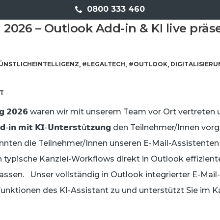
0800 333 460
2026 – Outlook Add-in & KI live präs
ÜNSTLICHEINTELLIGENZ
#LEGALTECH
#OUTLOOK
DIGITALISIER
,
,
,
T
𝗮𝗴 𝟮𝟬𝟮𝟲 waren wir mit unserem Team vor Ort vertrete
𝗱𝗱-𝗶𝗻 𝗺𝗶𝘁 𝗞𝗜-𝗨𝗻𝘁𝗲𝗿𝘀𝘁ü𝘁𝘇𝘂𝗻𝗴 den Teilnehmer/Innen vo
ten die Teilnehmer/Innen unseren E-Mail-Assistenten dire
h typische Kanzlei-Workflows direkt in Outlook effizient
lassen. Unser vollständig in Outlook integrierter E-Mail-
Funktionen des KI-Assistant zu und unterstützt Sie im Ka