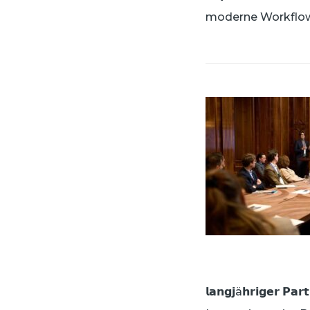
moderne Workflows
𝗹𝗮𝗻𝗴𝗷ä𝗵𝗿𝗶𝗴𝗲