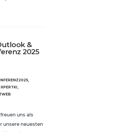
Outlook &
ferenz 2025
NFERENZ2025
,
#XPERTKI
,
TWEB
 freuen uns als
n wir unsere neuesten