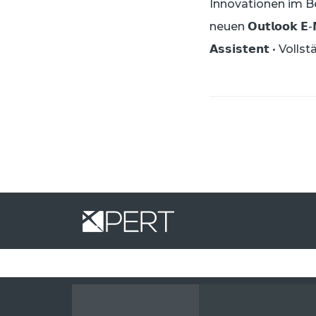
Innovationen im Berei
neuen 𝗢𝘂𝘁𝗹𝗼𝗼𝗸 
𝗔𝘀𝘀𝗶𝘀𝘁𝗲𝗻𝘁 • Vol