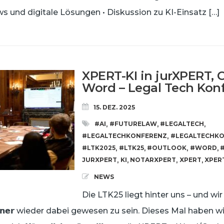
 und digitale Lösungen • Diskussion zu KI-Einsatz […]
XPERT-KI in jurXPERT, 
Word – Legal Tech Kon
15. DEZ. 2025
#AI
#FUTURELAW
#LEGALTECH
,
,
,
#LEGALTECHKONFERENZ
#LEGALTECHKO
,
#LTK2025
#LTK25
#OUTLOOK
#WORD
,
,
,
,
JURXPERT
KI
NOTARXPERT
XPERT
XPER
,
,
,
,
NEWS
Die LTK25 liegt hinter uns – und wir
𝗿 𝗣𝗮𝗿𝘁𝗻𝗲𝗿 wieder dabei gewesen zu sein. Dieses Mal habe