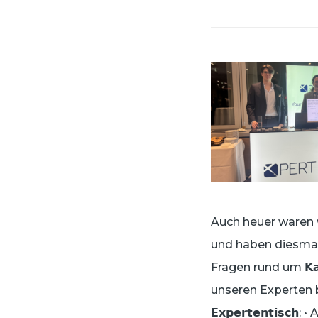
Auch heuer waren wir
und haben diesmal auch 
Fragen rund um 𝗞𝗮𝗻𝘇
unseren Experten 
𝗘𝘅𝗽𝗲𝗿𝘁𝗲𝗻𝘁𝗶