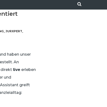
entiert
UNG
JURXPERT
,
,
n und haben unser
rgestellt. An
kt 𝗹𝗶𝘃𝗲 erleben
er und
Assistant greift
nzleialltag: