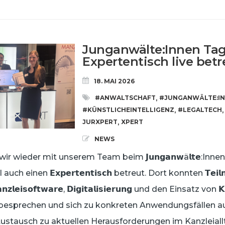
Junganwälte:Innen Tag
Expertentisch live betr
18. MAI 2026
#ANWALTSCHAFT
#JUNGANWÄLTE:I
,
#KÜNSTLICHEINTELLIGENZ
#LEGALTECH
,
,
JURXPERT
XPERT
,
NEWS
 wieder mit unserem Team beim 𝗝𝘂𝗻𝗴𝗮𝗻𝘄ä𝗹𝘁𝗲:Innen T
einen 𝗘𝘅𝗽𝗲𝗿𝘁𝗲𝗻𝘁𝗶𝘀𝗰𝗵 betreut. Dort konnten 𝗧𝗲𝗶𝗹𝗻𝗲
𝗲𝗶𝘀𝗼𝗳𝘁𝘄𝗮𝗿𝗲, 𝗗𝗶𝗴𝗶𝘁𝗮𝗹𝗶𝘀𝗶𝗲𝗿𝘂𝗻𝗴 und den Einsatz von 
besprechen und sich zu konkreten Anwendungsfällen a
𝗰𝗵: • Austausch zu aktuellen Herausforderungen im Kanzleial