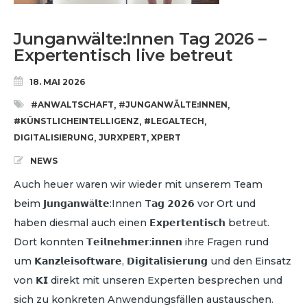
Junganwälte:Innen Tag 2026 –
Expertentisch live betreut
18. MAI 2026
#ANWALTSCHAFT
#JUNGANWÄLTE:INNEN
,
,
#KÜNSTLICHEINTELLIGENZ
#LEGALTECH
,
,
DIGITALISIERUNG
JURXPERT
XPERT
,
,
NEWS
Auch heuer waren wir wieder mit unserem Team
beim 𝗝𝘂𝗻𝗴𝗮𝗻𝘄ä𝗹𝘁𝗲:Innen T𝗮𝗴 𝟮𝟬𝟮𝟲 vor Ort und
haben diesmal auch einen 𝗘𝘅𝗽𝗲𝗿𝘁𝗲𝗻𝘁𝗶𝘀𝗰𝗵 betreut.
Dort konnten 𝗧𝗲𝗶𝗹𝗻𝗲𝗵𝗺𝗲𝗿:𝗶𝗻𝗻𝗲𝗻 ihre Fragen rund
um 𝗞𝗮𝗻𝘇𝗹𝗲𝗶𝘀𝗼𝗳𝘁𝘄𝗮𝗿𝗲, 𝗗𝗶𝗴𝗶𝘁𝗮𝗹𝗶𝘀𝗶𝗲𝗿𝘂𝗻𝗴 und den Einsatz
von 𝗞𝗜 direkt mit unseren Experten besprechen und
sich zu konkreten Anwendungsfällen austauschen.