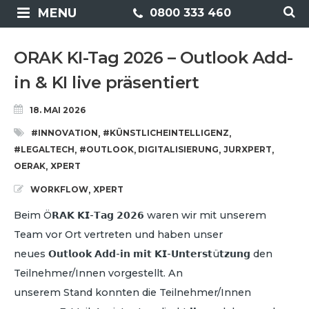
MENU
0800 333 460
ORAK KI-Tag 2026 – Outlook Add-
in & KI live präsentiert
18. MAI 2026
#INNOVATION
#KÜNSTLICHEINTELLIGENZ
,
,
#LEGALTECH
#OUTLOOK
DIGITALISIERUNG
JURXPERT
,
,
,
,
OERAK
XPERT
,
WORKFLOW
XPERT
,
Beim Ö𝗥𝗔𝗞 𝗞𝗜-𝗧𝗮𝗴 𝟮𝟬𝟮𝟲 waren wir mit unserem
Team vor Ort vertreten und haben unser
neues 𝗢𝘂𝘁𝗹𝗼𝗼𝗸 𝗔𝗱𝗱-𝗶𝗻 𝗺𝗶𝘁 𝗞𝗜-𝗨𝗻𝘁𝗲𝗿𝘀𝘁ü𝘁𝘇𝘂𝗻𝗴 den
Teilnehmer/Innen vorgestellt. An
unserem Stand konnten die Teilnehmer/Innen