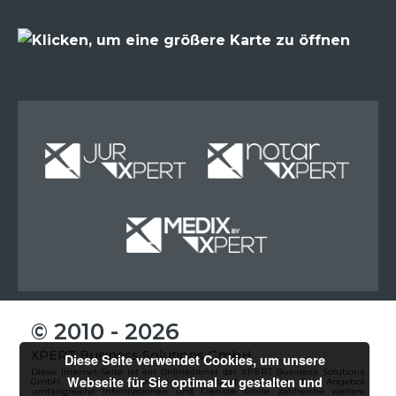
Miete
Miete
Miete
© 2010 - 2026
XPERT Business Solutions GmbH
Diese Seite verwendet Cookies, um unsere
Diese Internet-Seite ist ein Onlinedienst der XPERT Business Solutions
Webseite für Sie optimal zu gestalten und
GmbH. Unter der Adresse www.x-bs.at vereinigt das Angebot
umfangreiche Informationen und Dienste sowie zahlreiche weitere