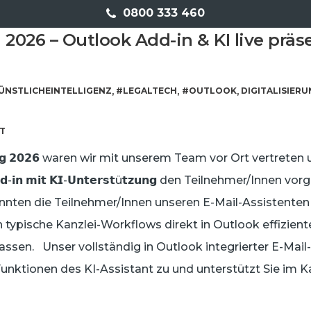
0800 333 460
2026 – Outlook Add-in & KI live präs
ÜNSTLICHEINTELLIGENZ
#LEGALTECH
#OUTLOOK
DIGITALISIER
,
,
,
T
𝗮𝗴 𝟮𝟬𝟮𝟲 waren wir mit unserem Team vor Ort vertrete
𝗱𝗱-𝗶𝗻 𝗺𝗶𝘁 𝗞𝗜-𝗨𝗻𝘁𝗲𝗿𝘀𝘁ü𝘁𝘇𝘂𝗻𝗴 den Teilnehmer/Innen vo
ten die Teilnehmer/Innen unseren E-Mail-Assistenten dire
h typische Kanzlei-Workflows direkt in Outlook effizient
lassen. Unser vollständig in Outlook integrierter E-Mail-
Funktionen des KI-Assistant zu und unterstützt Sie im Ka