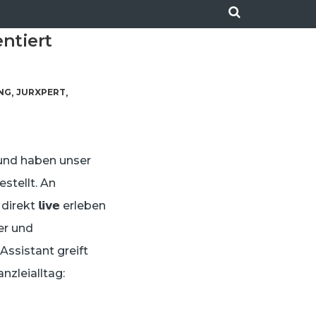
entiert
UNG
JURXPERT
,
,
n und haben unser
rgestellt. An
kt 𝗹𝗶𝘃𝗲 erleben
er und
Assistant greift
nzleialltag: