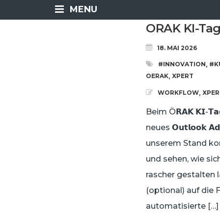
MENU
ORAK KI-Tag 
18. MAI 2026
#INNOVATION
#K
,
OERAK
XPERT
,
WORKFLOW
XPER
,
Beim Ö𝗥𝗔𝗞 𝗞𝗜-
neues 𝗢𝘂𝘁𝗹𝗼𝗼𝗸 𝗔
unserem Stand konn
und sehen, wie sic
rascher gestalten 
(optional) auf die 
automatisierte […]