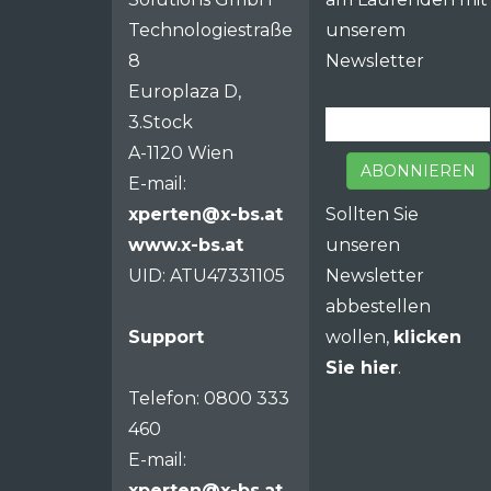
Technologiestraße
unserem
8
Newsletter
Europlaza D,
3.Stock
A-1120 Wien
ABONNIEREN
E-mail:
xperten@x-bs.at
Sollten Sie
www.x-bs.at
unseren
UID: ATU47331105
Newsletter
abbestellen
Support
wollen,
klicken
Sie hier
.
Telefon: 0800 333
460
E-mail:
xperten@x-bs.at