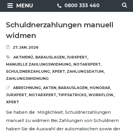
MENU
0800 333 460
Schuldnerzahlungen manuell
widmen
27. JAN. 2026
AKTMENÜ
BARAUSLAGEN
JURXPERT
,
,
,
MANUELLE ZAHLUNGSWIDMUNG
NOTARXPERT
,
,
SCHULDNERZAHLUNG
XPERT
ZAHLUNGSDATUM
,
,
,
ZAHLUNGSWIDMUNG
ABRECHNUNG
AKTEN
BARAUSLAGEN
HONORAR
,
,
,
,
JURXPERT
NOTARXPERT
TIPPS&TRICKS
WORKFLOW
,
,
,
,
XPERT
Sie haben die Möglichkeit, Schuldnerzahlungen
manuell zu widmen Bei Zahlungen von Schuldnern
haben Sie die Auswahl der automatischen sowie der