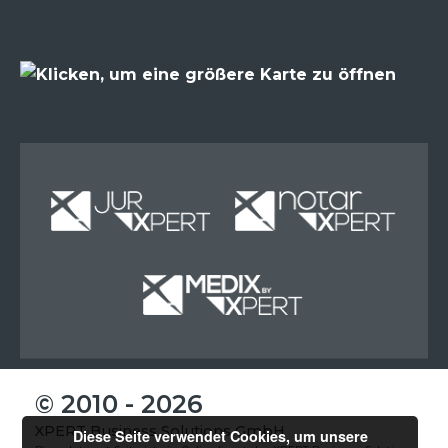
Miete
Miete
Miete
© 2010 - 2026
XPERT Business Solutions GmbH
Diese Seite verwendet Cookies, um unsere