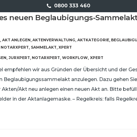
0800 333 460
nes neuen Beglaubigungs-Sammelak
AKT ANLEGEN
AKTENVERWALTUNG
AKTKATEGORIE
BEGLAUBIG
,
,
,
,
NOTARXPERT
SAMMELAKT
XPERT
,
,
GEN
JURXPERT
NOTARXPERT
WORKFLOW
XPERT
,
,
,
,
 empfehlen wir aus Gründen der Übersicht und der Ge
 Beglaubigungssammelakt anzulegen. Dazu gehen Sie b
r Akten/Akt neu anlegen einen neuen Akt an. Bitte befüll
der in der Aktanlagemaske. – Regelkreis: falls Regelk
]