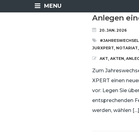
MENU
Anlegen ei
20. JAN. 2026
#JAHRESWECHSEL
JURXPERT
NOTARIAT
,
,
AKT
AKTEN
ANLE
,
,
Zum Jahreswechsel
XPERT einen neuen
vor: Legen Sie übe
entsprechenden Fel
werden, wählen […