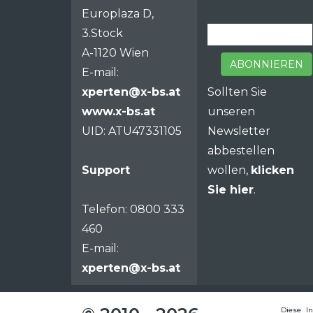
Europlaza D,
3.Stock
A-1120 Wien
ABONNIEREN
E-mail:
xperten@x-bs.at
Sollten Sie
www.x-bs.at
unseren
UID: ATU47331105
Newsletter
abbestellen
Support
wollen,
klicken
Sie hier
.
Telefon: 0800 333
460
E-mail:
xperten@x-bs.at
Vertrieb
Diese I