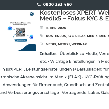
0800 333 460
Kostenloses XPERT-Web
Medix5 – Fokus KYC & 
15. APR. 2026
KOSTENLOS
KYC & ELAK
MEDIX
MEDI
,
,
,
MEDIX
MEDIX5
WEBINAR
,
,
𝗜𝗻𝗵𝗮𝗹𝘁𝗲: • Überblick zu Medix, V
etc. • Wichtige Einstellungen in Me
in jurXPERT, Leistungseinstellungen (+Barauslagen) für
ktronische Akteneinsicht im Medix (ELAK) • KYC-Prüfun
 Anwendungen für Firmenbuch, Grundbuch und Zentral
und Verbesserungsvorschläge Vortragende: Lukas Gaiss