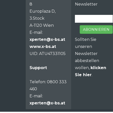
8
Newsletter
Europlaza D,
3.Stock
A-1120 Wien
ABONNIEREN
E-mail:
xperten@x-bs.at
Sollten Sie
www.x-bs.at
unseren
UID: ATU47331105
Newsletter
abbestellen
Support
wollen,
klicken
Sie hier
.
Telefon: 0800 333
460
E-mail:
xperten@x-bs.at