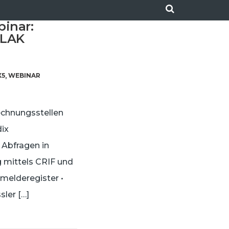
inar:
ELAK
X5
WEBINAR
,
errechnungsstellen
dix
 Abfragen in
g mittels CRIF und
melderegister •
ler […]