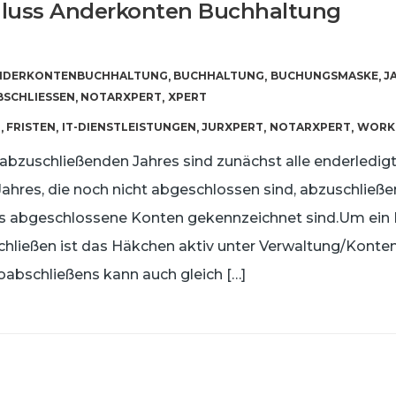
hluss Anderkonten Buchhaltung
NDERKONTENBUCHHALTUNG
BUCHHALTUNG
BUCHUNGSMASKE
J
,
,
,
SCHLIESSEN
NOTARXPERT
XPERT
,
,
T
FRISTEN
IT-DIENSTLEISTUNGEN
JURXPERT
NOTARXPERT
WORK
,
,
,
,
,
bzuschließenden Jahres sind zunächst alle enderledig
hres, die noch nicht abgeschlossen sind, abzuschließen.
als abgeschlossene Konten gekennzeichnet sind.Um ein
hließen ist das Häkchen aktiv unter Verwaltung/Konten
abschließens kann auch gleich […]