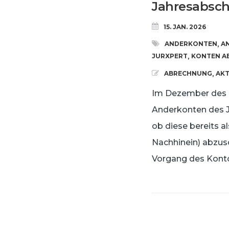
Jahresabsc
15. JAN. 2026
ANDERKONTEN
A
,
JURXPERT
KONTEN AB
,
ABRECHNUNG
AK
,
Im Dezember des a
Anderkonten des Ja
ob diese bereits 
Nachhinein) abzusc
Vorgang des Konto