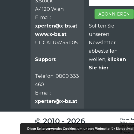
3.Stock
A-1120 Wien
ABONNIEREN
E-mail:
xperten@x-bs.at
Sollten Sie
www.x-bs.at
unseren
UID: ATU47331105
Newsletter
abbestellen
Support
wollen,
klicken
Sie hier
.
Telefon: 0800 333
460
E-mail:
xperten@x-bs.at
Vertrieb
© 2010 - 2026
Diese I
Informat
Das Ange
Diese Seite verwendet Cookies, um unsere Webseite für Sie optimal
XPERT Business Solutions
gestalte
Pflege d