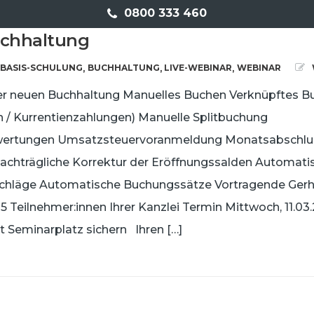
0800 333 460
uchhaltung
BASIS-SCHULUNG
BUCHHALTUNG
LIVE-WEBINAR
WEBINAR
,
,
,
ner neuen Buchhaltung Manuelles Buchen Verknüpftes B
 / Kurrentienzahlungen) Manuelle Splitbuchung
wertungen Umsatzsteuervoranmeldung Monatsabschlu
achträgliche Korrektur der Eröffnungssalden Automati
chläge Automatische Buchungssätze Vortragende Gerh
u 5 Teilnehmer:innen Ihrer Kanzlei Termin Mittwoch, 11.0
Seminarplatz sichern Ihren […]