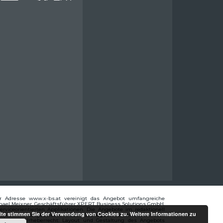
er Adresse www.x-bs.at vereinigt das Angebot umfangreiche
Michael Meixner, Geschäftsführer XPERT Business Solutions GmbH.
rviceorientierten Applikationen. Die Angebote im redaktionell
eite stimmen Sie der Verwendung von Cookies zu. Weitere Informationen zu
spartnern beigesteuert. Dieser Grundgedanke der dezentralen
ktualität. Urheberrecht: Layout und Gestaltung des Angebots