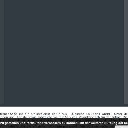
nternet-Seite ist ein Onlinedienst der XPERT Business Solutions GmbH. Unter d
ionen und Dienste sowie zahlreiche weitere Services. Verantwortlich für den Inhalt: 
bot von x-bs.at besteht aus einem redaktionell gestalteten Teil und zahlreichen se
 zu gestalten und fortlaufend verbessern zu können. Mit der weiteren Nutzung der S
ten Teil werden von verschiedenen Partnern in den Abteilungen und anderen Inhalt
er Inhalte durch die einzelnen Abteilungen gewährleistet eine höchstmögliche A