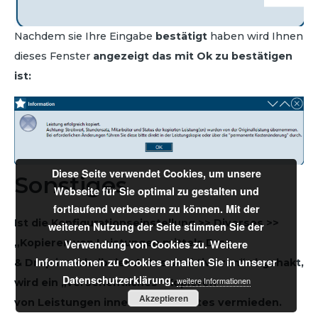
Nachdem sie Ihre Eingabe
bestätigt
haben wird Ihnen
dieses Fenster
angezeigt das mit Ok zu bestätigen
ist:
Diese Seite verwendet Cookies, um unsere
Sonstiges
Webseite für Sie optimal zu gestalten und
fortlaufend verbessern zu können. Mit der
Ist die Konfigurationseinstellung
>> Diverses >>
weiteren Nutzung der Seite stimmen Sie der
„Kopieren von Leistungen mittels Drag
Verwendung von Cookies zu. Weitere
Informationen zu Cookies erhalten Sie in unserer
& Drop innerhalb des Aktes deaktivieren“ abgehakt,
Datenschutzerklärung.
weitere Informationen
wird ein „versehentliches“ Kopieren
Akzeptieren
von Leistungen innerhalb des Aktes vermieden.