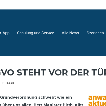
 & App
Schulung und Service
Alle News
Szenarien
GVO STEHT VOR DER TÜ
PRESSE
-Grundverordnung schwebt wie ein
ber uns allen. Herr Magister Hirth, gibt